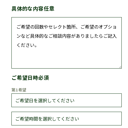
具体的な内容
任意
ご希望日時
必須
第1希望