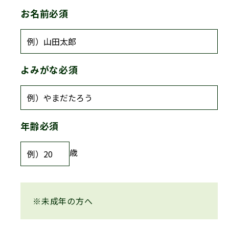
お名前
必須
よみがな
必須
年齢
必須
歳
※未成年の方へ