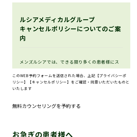
医療機関を指します。
個人情報の利用目的
01
ルシアメディカルグループ
キャンセルポリシーについてのご案
内
ルシアメディカルグループは、お客様の個人
情報を収集した際には、以下の目的で利用し
ます。
メンズルシアでは、できる限り多くの患者様にス
ムーズにご予約・ご来院いただけるよう、キャン
お客様ならびに利用者様への適切な医
このWEB予約フォームを送信された場合、上記【プライバシーポ
セルポリシーを設けております。
療サービスの提供・運営のため
リシー】【キャンセルポリシー】をご確認・同意いただいたものと
いたします
ウェブサイトからのご予約の受付、お
ご予約の直前変更やキャンセル、無断キャンセ
問い合せへの対応のため
ル、遅刻などが発生した場合、他の患者様のご予
未成年者の法定代理人（親権者または
約機会にも影響が生じてしまうため、ご理解とご
未成年後見人）の同意確認のため
協力をお願いしております。
メールマガジン、広告の電子メール配
ご予約のキャンセル・変更をご希望の場合は、所
信サービス及び当社ウェブサイト上の
お急ぎの患者様へ