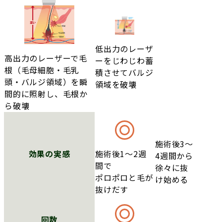
低出力のレーザ
高出力のレーザーで毛
ーをじわじわ蓄
根（毛母細胞・毛乳
積させてバルジ
頭・バルジ領域）を瞬
領域を破壊
間的に照射し、毛根か
ら破壊
施術後3～
効果の実感
施術後1～2週
4週間から
間で
徐々に抜
ポロポロと毛が
け始める
抜けだす
回数