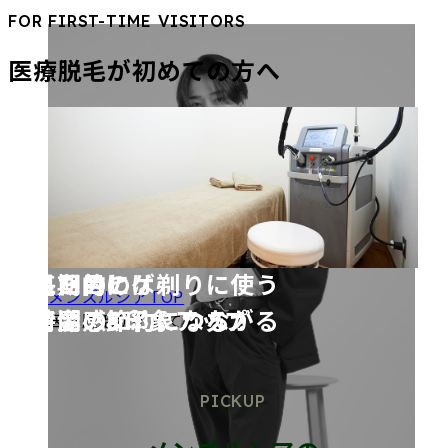
FOR FIRST-TIME VISITORS
医療脱毛が初めての方へ
毎日のヒゲ剃りに使う
長期的には
見た目の
メンズルシアTOP
時間の節約になる！
お金の節約につながる
清潔感&印象アップ
医療脱毛が初めての方へ
PICKUP