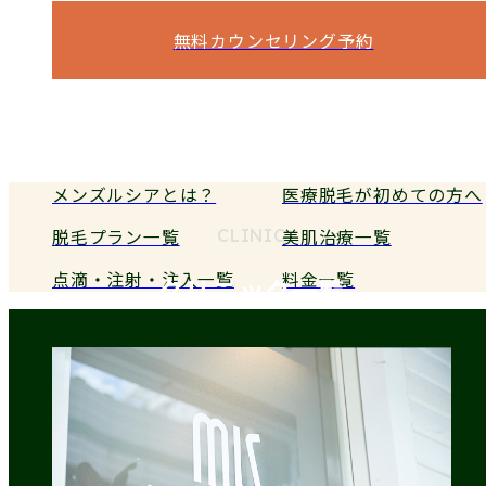
無料カウンセリング予約
電話予約
メンズルシアとは？
医療脱毛が初めての方へ
脱毛プラン一覧
美肌治療一覧
CLINIC
点滴・注射・注入一覧
料金一覧
クリニック一覧