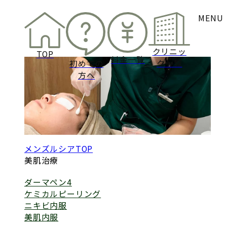
電話予約
SKIN REJUVENATION PLAN
MENU
無料
美肌治療一覧
カウンセリング予
クリニッ
TOP
料金一覧
ク一覧
初めての
方へ
メンズルシアTOP
美肌治療
ダーマペン4
ケミカルピーリング
ニキビ内服
美肌内服