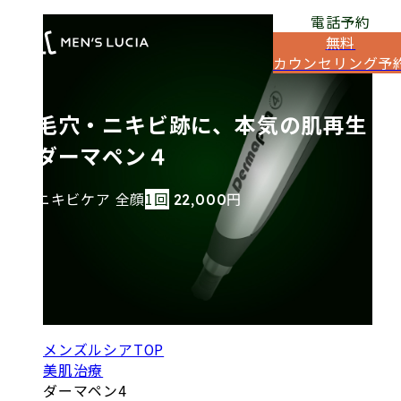
電話予約
無料
カウンセリング予
毛穴・ニキビ跡に、本気の肌再生
ダーマペン４
ニキビケア 全顔
1回
円
22,000
メンズルシアTOP
美肌治療
ダーマペン4