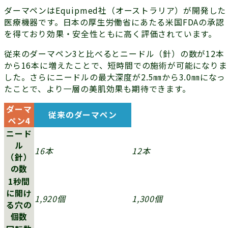
ダーマペンはEquipmed社（オーストラリア）が開発した
医療機器です。日本の厚生労働省にあたる米国FDAの承認
を得ており効果・安全性ともに高く評価されています。
従来のダーマペン3と比べるとニードル（針）の数が12本
から16本に増えたことで、短時間での施術が可能になりま
した。さらにニードルの最大深度が2.5㎜から3.0㎜になっ
たことで、より一層の美肌効果も期待できます。
ダーマ
従来のダーマペン
ペン4
ニード
ル
16本
12本
（針）
の数
1秒間
に開け
1,920個
1,300個
る穴の
個数