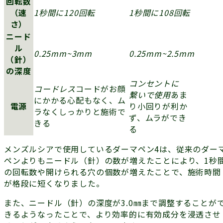
回転数
（速
1秒間に120回転
1秒間に108回転
さ）
ニード
ル
0.25mm~3mm
0.25mm~2.5mm
（針）
の深度
コンセントに
コードレス
コードがお顔
繋いで使用
あま
にかかる心配もなく、ム
電源
り小回りが利か
ラなくしっかりと施術で
ず、ムラができ
きる
る
メンズルシアで使用しているダーマペン4は、従来のダー
ペンよりもニードル（針）の数が増えたことにより、1秒
の回転数や開けられる穴の個数が増えたことで、施術時間
が格段に短くなりました。
また、ニードル（針）の深度が3.0㎜まで調整することが
きるようなったことで、より効率的に有効成分を浸透させ