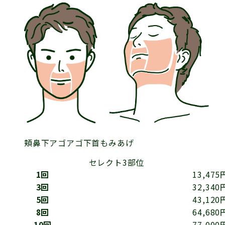
頬
鼻下
アゴ
アゴ下
首
もみあげ
セレクト3部位
1回
13,475
3回
32,340
5回
43,120
8回
64,680
10回
77,000