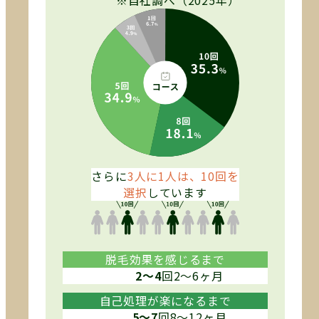
※自社調べ（2025年）
さらに
3人に1人は、10回を
選択
しています
脱毛効果を感じるまで
2〜4
回
2〜6ヶ月
自己処理が楽になるまで
5〜7
回
8〜12ヶ月