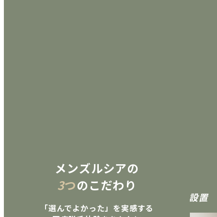
01
メンズルシアの
3
つ
のこだわり
最新型
ジェントルマックスプロプラス
全院設置
「選んでよかった」を実感する