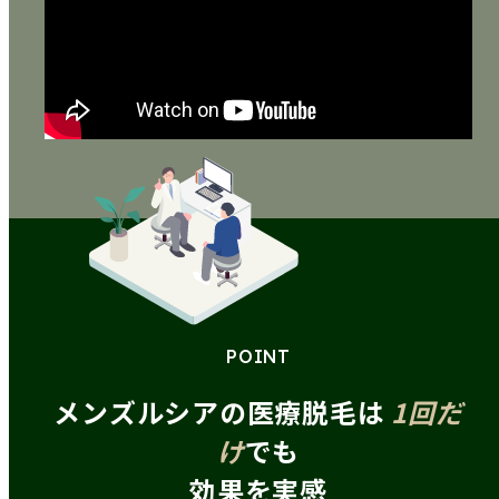
POINT
メンズルシアの医療脱毛は
1
回
だ
け
でも
効果を実感