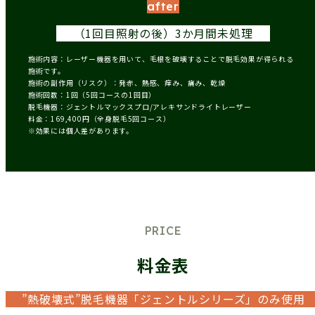
after
（1回目照射の後）
3か月間未処理
施術内容：レーザー機器を用いて、毛根を破壊することで脱毛効果が得られる
施術です。
施術の副作用（リスク）：発赤、熱感、痒み、痛み、乾燥
施術回数：1回（5回コースの1回目）
脱毛機器：ジェントルマックスプロ/アレキサンドライトレーザー
料金：169,400円（全身脱毛5回コース）
※効果には個人差があります。
PRICE
料金表
”熱破壊式”脱毛機器「ジェントルシリーズ」のみ使用