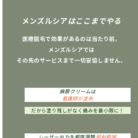
メンズルシア
は
こ
こ
ま
で
やる
医療脱毛で効果があるのは当たり前。
メンズルシアでは
その先のサービスまで一切妥協しません。
麻酔クリームは
看護師が塗布
だから
塗り残しがなく痛みを最小限に！
レーザー出力を都度調整
照射範囲