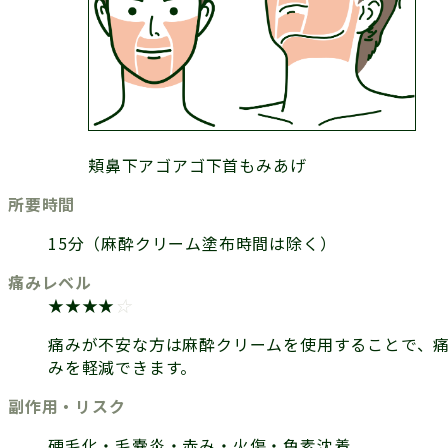
頬
鼻下
アゴ
アゴ下
首
もみあげ
所要時間
15分（麻酔クリーム塗布時間は除く）
痛みレベル
★★★★
☆
痛みが不安な方は麻酔クリームを使用することで、
みを軽減できます。
副作用・リスク
硬毛化・毛嚢炎・赤み・火傷・色素沈着