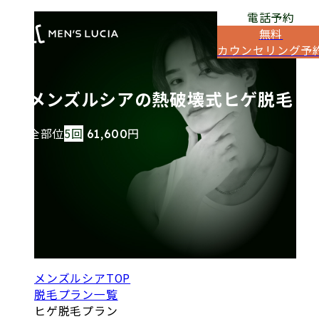
電話予約
無料
カウンセリング予
メンズルシアの熱破壊式
ヒゲ脱毛
全部位
5回
円
61,600
メンズルシアTOP
脱毛プラン一覧
ヒゲ脱毛プラン