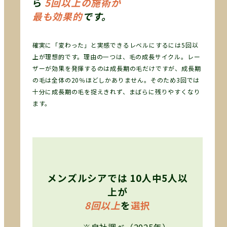
ら
5
回
以
上
の施術が
最も効果的
です。
確実に「変わった」と実感できるレベルにするには5回以
上が理想的です。理由の一つは、毛の成長サイクル。レー
ザーが効果を発揮するのは成長期の毛だけですが、成長期
の毛は全体の20％ほどしかありません。そのため3回では
十分に成長期の毛を捉えきれず、まばらに残りやすくなり
ます。
メンズルシアでは
10人中5人以
上
が
8
回
以
上
を
選択