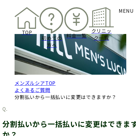
電話予約
Q&A
MENU
無料
よくあるご質問
カウンセリング予
クリニッ
TOP
料金一覧
ク一覧
初めての
方へ
メンズルシアTOP
よくあるご質問
分割払いから一括払いに変更はできますか？
分割払いから一括払いに変更はできま
か？