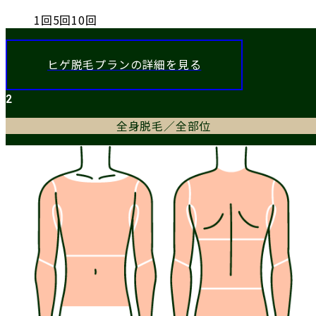
1
回
5
回
10
回
ヒゲ脱毛プランの詳細を見る
2
全身脱毛／全部位