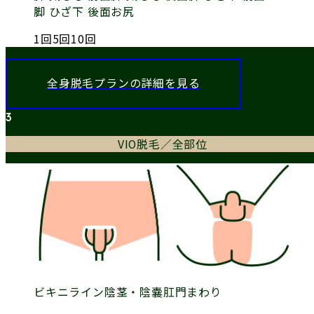
脚 ひざ下 後面
お尻
1
回
5
回
10
回
全身脱毛プランの詳細を見る
3
VIO脱毛／全部位
ビキニライン
陰茎・陰嚢
肛門まわり