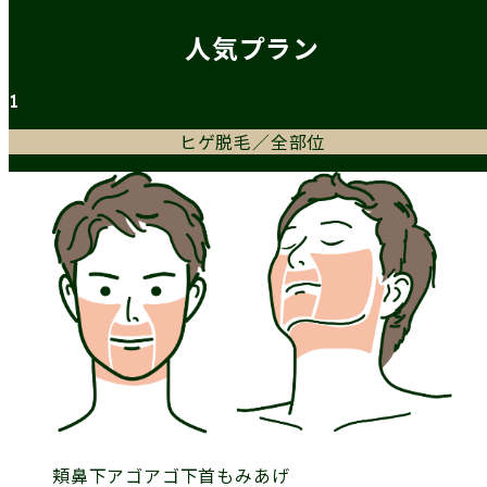
人気プラン
1
ヒゲ脱毛／全部位
頬
鼻下
アゴ
アゴ下
首
もみあげ