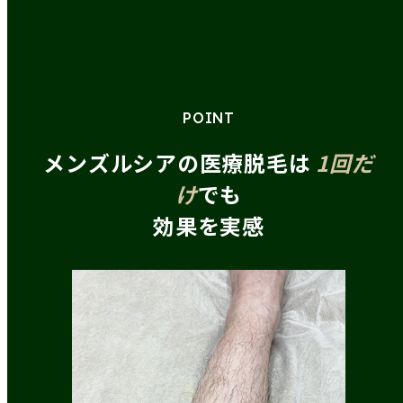
POINT
メンズルシアの医療脱毛は
1
回
だ
け
でも
効果を実感