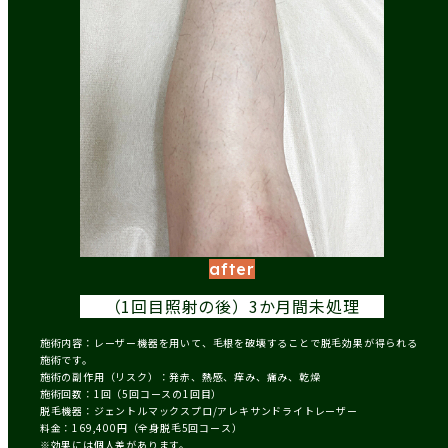
after
（1回目照射の後）
3か月間未処理
施術内容：レーザー機器を用いて、毛根を破壊することで脱毛効果が得られる
施術です。
施術の副作用（リスク）：発赤、熱感、痒み、痛み、乾燥
施術回数：1回（5回コースの1回目）
脱毛機器：ジェントルマックスプロ/アレキサンドライトレーザー
料金：169,400円（全身脱毛5回コース）
※効果には個人差があります。