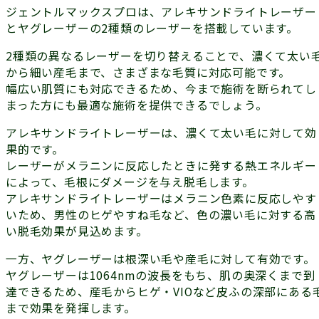
ジェントルマックスプロは、
アレキサンドライトレーザー
と
ヤグレーザー
の2種類のレーザーを搭載しています。
2種類の異なるレーザーを切り替えることで、濃くて太い
から細い産毛まで、さまざまな毛質に対応可能です。
幅広い肌質にも対応できるため、今まで施術を断られてし
まった方にも最適な施術を提供できるでしょう。
アレキサンドライトレーザーは、
濃くて太い毛に対して効
果的
です。
レーザーがメラニンに反応したときに発する熱エネルギー
によって、毛根にダメージを与え脱毛します。
アレキサンドライトレーザーはメラニン色素に反応しやす
いため、男性のヒゲやすね毛など、色の濃い毛に対する高
い脱毛効果が見込めます。
一方、ヤグレーザーは
根深い毛や産毛に対して有効
です。
ヤグレーザーは1064nmの波長をもち、肌の奥深くまで到
達できるため、産毛からヒゲ・VIOなど皮ふの深部にある
まで効果を発揮します。