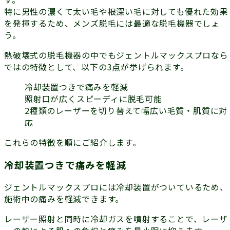
特に男性の
濃くて太い毛
や
根深い毛
に対しても優れた効果
を発揮するため、メンズ脱毛には最適な脱毛機器でしょ
う。
熱破壊式の脱毛機器の中でも
ジェントルマックスプロ
なら
ではの特徴として、以下の3点が挙げられます。
冷却装置つきで痛みを軽減
照射口が広くスピーディに脱毛可能
2種類のレーザーを切り替えて幅広い毛質・肌質に対
応
これらの特徴を順にご紹介します。
冷却装置つきで痛みを軽減
ジェントルマックスプロには
冷却装置
がついているため、
施術中の
痛みを軽減
できます。
レーザー照射と同時に冷却ガスを噴射することで、レーザ