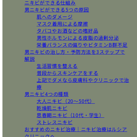
ニキビができる仕組み
男ニキビができる5つの原因
肌へのダメージ
マスク着用による摩擦
タバコやお酒などの嗜好品
男性ホルモンによる皮脂の過剰分泌
栄養バランスの偏りやビタミンB群不足
男ニキビの治し方・予防方法を3ステップで
解説
生活習慣を整える
普段からスキンケアをする
上記でダメなら皮膚科やクリニックで治
療
男ニキビ4つの種類
大人ニキビ（20〜50代）
乾燥肌ニキビ
思春期ニキビ（10代・学生）
ストレスニキビ
おすすめのニキビ治療｜ニキビ治療はルシア
クリニックへ