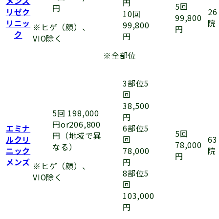
メンズ
円
5回
円
リゼク
26
10回
99,800
リニッ
院
99,800
※ヒゲ（顔）、
円
ク
円
VIO除く
※全部位
3部位5
回
38,500
5回 198,000
円
円or206,800
6部位5
エミナ
5回
円（地域で異
回
ルクリ
63
78,000
なる）
78,000
ニック
院
円
円
メンズ
※ヒゲ（顔）、
8部位5
VIO除く
回
103,000
円