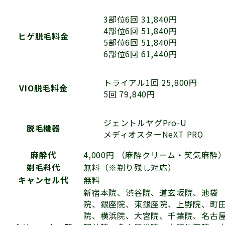
3部位6回 31,840円
4部位6回 51,840円
ヒゲ脱毛料金
5部位6回 51,840円
6部位6回 61,440円
トライアル1回 25,800円
VIO脱毛料金
5回 79,840円
ジェントルヤグPro-U
脱毛機器
メディオスターNeXT PRO
麻酔代
4,000円 （麻酔クリーム・笑気麻酔
剃毛料代
無料（※剃り残し対応）
キャンセル代
無料
新宿本院、渋谷院、道玄坂院、池袋
院、銀座院、東銀座院、上野院、町
院、横浜院、大宮院、千葉院、名古