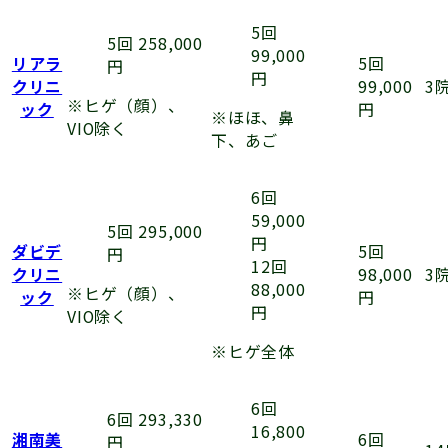
5回
5回 258,000
99,000
5回
リアラ
円
円
99,000
クリニ
3
※ヒゲ（顔）、
円
ック
※ほほ、鼻
VIO除く
下、あご
6回
59,000
5回 295,000
円
5回
ダビデ
円
12回
98,000
クリニ
3
88,000
※ヒゲ（顔）、
円
ック
円
VIO除く
※ヒゲ全体
6回
6回 293,330
16,800
6回
湘南美
円