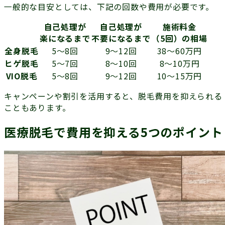
一般的な目安としては、下記の回数や費用が必要です。
自己処理が
自己処理が
施術料金
楽になるまで
不要になるまで
（5回）の相場
全身脱毛
5〜8回
9〜12回
38〜60万円
ヒゲ脱毛
5〜7回
8〜10回
8〜10万円
VIO脱毛
5〜8回
9〜12回
10〜15万円
キャンペーンや割引を活用すると、脱毛費用を抑えられる
こともあります。
医療脱毛で費用を抑える5つのポイント