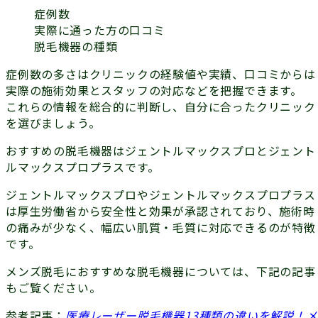
症例数
実際に通った方の口コミ
脱毛機器の種類
症例数の多さはクリニックの
経験値
や
実績
、口コミからは
実際の
施術効果
と
スタッフの対応
などを把握できます。
これらの情報を総合的に判断し、自分に合ったクリニック
を選びましょう。
おすすめの脱毛機器は
ジェントルマックスプロ
と
ジェント
ルマックスプロプラス
です。
ジェントルマックスプロやジェントルマックスプロプラス
は
厚生労働省から安全性と効果が承認
されており、施術時
の痛みが少なく、幅広い肌質・毛質に対応できるのが特徴
です。
メンズ脱毛におすすめな脱毛機器については、下記の記事
もご覧ください。
参考記事：
医療レーザー脱毛機器13種類の違いを解説！メ