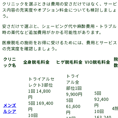
クリニックを選ぶときは費用の安さだけではなく、サービ
ス内容の充実度やオプション料金についても検討しましょ
う。
安さだけで選ぶと、シェービング代や麻酔費用・トラブル
時の薬代など追加費用がかかる可能性があります。
医療脱毛の施術をお得に受けるためには、費用とサービス
の充実度を確認しましょう。
クリニ
全身脱毛料金
ヒゲ脱毛料金
VIO脱毛料金
ック名
トライ
トライアルセ
アル全
レクト3部位
部位1回
1回 14,800
5回
9,900円
円
92,400
5回
5回 169,400
円
メンズ
61,600
4
円
10回
ルシア
円
10回
163,240